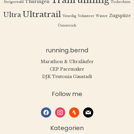
Trailrunning
Thüringen
Steigerwald
Tschechien
Ultratrail
Ultra
Zugspitze
Venedig
Volunteer
Winter
Österreich
running.bernd
Marathon & Ultraläufer
CEP Pacemaker
DJK Teutonia Gaustadt
Follow me
facebook
instagram
strava
mail
Kategorien