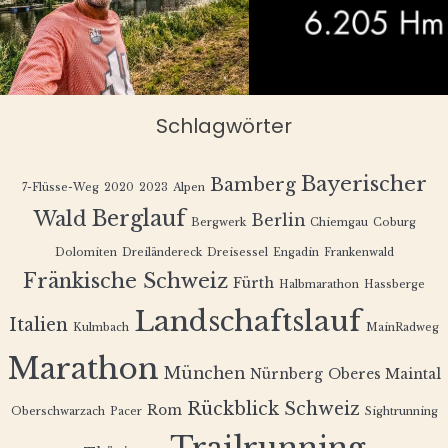
Schlagwörter
Bayerischer
Bamberg
7-Flüsse-Weg
2020
2023
Alpen
Berglauf
Wald
Berlin
Bergwerk
Chiemgau
Coburg
Dolomiten
Dreiländereck
Dreisessel
Engadin
Frankenwald
Fränkische Schweiz
Fürth
Halbmarathon
Hassberge
Landschaftslauf
Italien
Kulmbach
MainRadweg
Marathon
München
Nürnberg
Oberes Maintal
Rückblick
Schweiz
Rom
Oberschwarzach
Pacer
Sightrunning