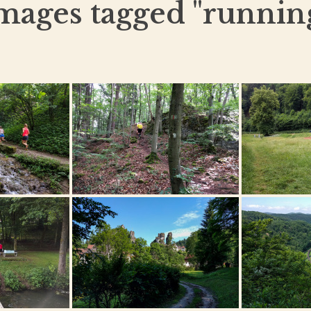
mages tagged "runnin