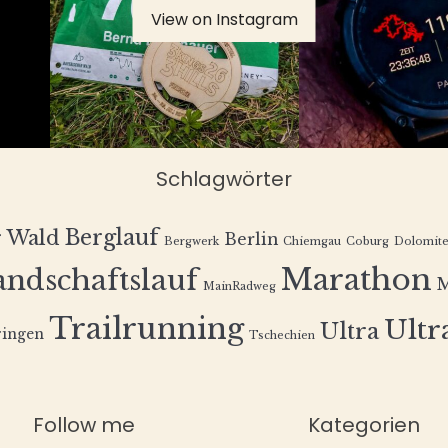
View on Instagram
Schlagwörter
Berglauf
r Wald
Berlin
Bergwerk
Chiemgau
Coburg
Dolomit
Marathon
andschaftslauf
MainRadweg
Trailrunning
Ultra
Ultra
ingen
Tschechien
Follow me
Kategorien