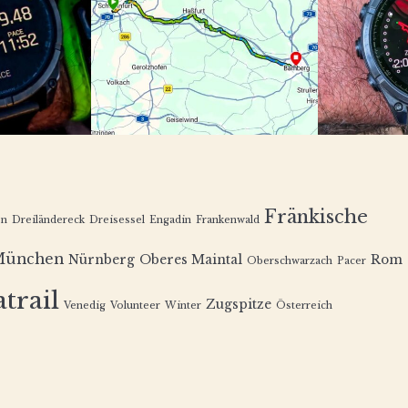
Fränkische
en
Dreiländereck
Dreisessel
Engadin
Frankenwald
München
Nürnberg
Oberes Maintal
Rom
Oberschwarzach
Pacer
trail
Zugspitze
Venedig
Volunteer
Winter
Österreich