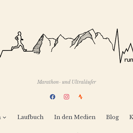
Marathon- und Ultraläufer
facebook
instagram
strava
h
Laufbuch
In den Medien
Blog
K