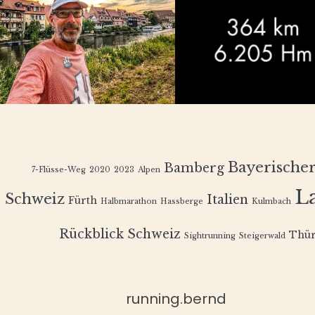
Bayerische
Bamberg
7-Flüsse-Weg
2020
2023
Alpen
L
Schweiz
Italien
Fürth
Halbmarathon
Hassberge
Kulmbach
Rückblick
Schweiz
Thür
Sightrunning
Steigerwald
running.bernd