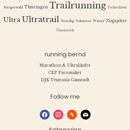
Trailrunning
Thüringen
Steigerwald
Tschechien
Ultratrail
Ultra
Zugspitze
Venedig
Volunteer
Winter
Österreich
running.bernd
Marathon & Ultraläufer
CEP Pacemaker
DJK Teutonia Gaustadt
Follow me
facebook
instagram
strava
mail
Kategorien