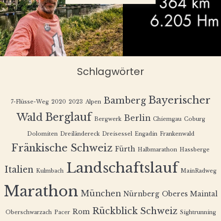
Schlagwörter
Bayerischer
Bamberg
7-Flüsse-Weg
2020
2023
Alpen
Berglauf
Wald
Berlin
Bergwerk
Chiemgau
Coburg
Dolomiten
Dreiländereck
Dreisessel
Engadin
Frankenwald
Fränkische Schweiz
Fürth
Halbmarathon
Hassberge
Landschaftslauf
Italien
Kulmbach
MainRadweg
Marathon
München
Nürnberg
Oberes Maintal
Rückblick
Schweiz
Rom
Oberschwarzach
Pacer
Sightrunning