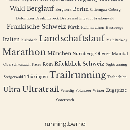
Berglauf
Wald
Berlin
Bergwerk
Chiemgau
Coburg
Dolomiten
Dreiländereck
Dreisessel
Engadin
Frankenwald
Fränkische Schweiz
Fürth
Halbmarathon
Hassberge
Landschaftslauf
Italien
Kulmbach
MainRadweg
Marathon
München
Nürnberg
Oberes Maintal
Rückblick
Schweiz
Rom
Oberschwarzach
Pacer
Sightrunning
Trailrunning
Thüringen
Steigerwald
Tschechien
Ultratrail
Ultra
Zugspitze
Venedig
Volunteer
Winter
Österreich
running.bernd