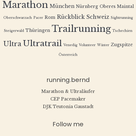
Marathon
München
Nürnberg
Oberes Maintal
Rückblick
Schweiz
Rom
Oberschwarzach
Pacer
Sightrunning
Trailrunning
Thüringen
Steigerwald
Tschechien
Ultratrail
Ultra
Zugspitze
Venedig
Volunteer
Winter
Österreich
running.bernd
Marathon & Ultraläufer
CEP Pacemaker
DJK Teutonia Gaustadt
Follow me