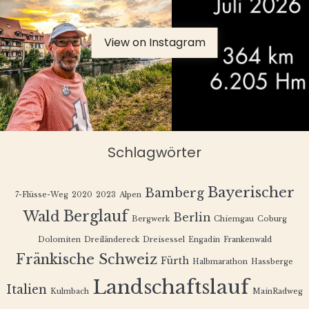
View on Instagram
Schlagwörter
Bayerischer
Bamberg
7-Flüsse-Weg
2020
2023
Alpen
Berglauf
Wald
Berlin
Bergwerk
Chiemgau
Coburg
Dolomiten
Dreiländereck
Dreisessel
Engadin
Frankenwald
Fränkische Schweiz
Fürth
Halbmarathon
Hassberge
Landschaftslauf
Italien
Kulmbach
MainRadweg